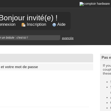
Bonjour invité(e) !
nnexion
Inscription
Aide
avancée
Pas 
If yo
 et votre mot de passe
coupl
thes