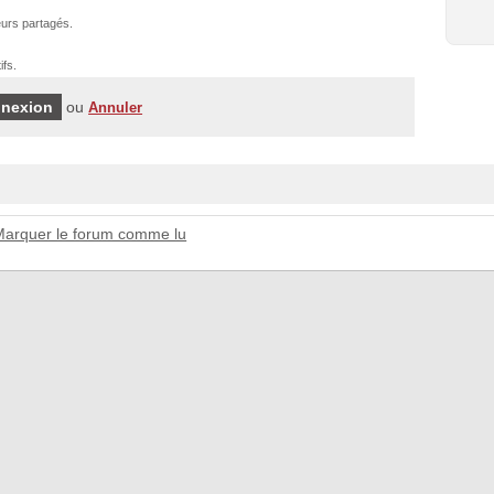
urs partagés.
ifs.
ou
Annuler
Marquer le forum comme lu