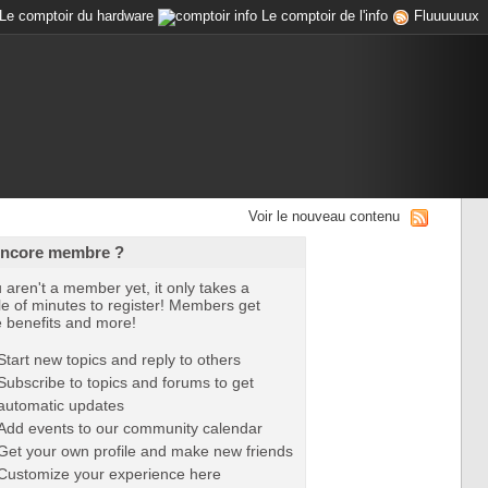
Le comptoir du hardware
Le comptoir de l'info
Fluuuuuux
Voir le nouveau contenu
encore membre ?
u aren't a member yet, it only takes a
e of minutes to register! Members get
e benefits and more!
Start new topics and reply to others
Subscribe to topics and forums to get
automatic updates
Add events to our community calendar
Get your own profile and make new friends
Customize your experience here