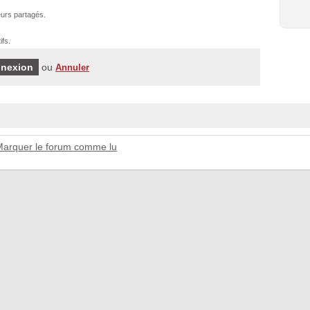
urs partagés.
ifs.
ou
Annuler
Marquer le forum comme lu