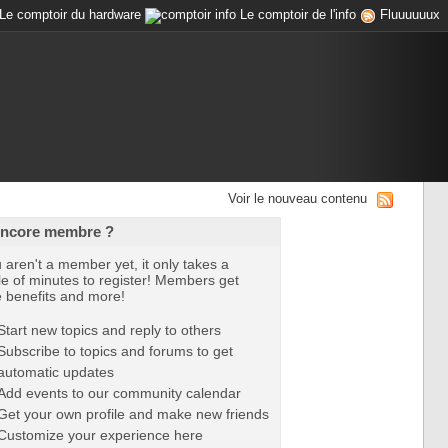
Le comptoir du hardware
Le comptoir de l'info
Fluuuuuux
Voir le nouveau contenu
encore membre ?
u aren't a member yet, it only takes a
e of minutes to register! Members get
e benefits and more!
Start new topics and reply to others
Subscribe to topics and forums to get
automatic updates
Add events to our community calendar
Get your own profile and make new friends
Customize your experience here