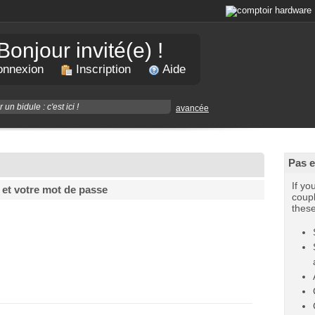
Bonjour invité(e) !
nnexion
Inscription
Aide
avancée
Pas 
If yo
 et votre mot de passe
coupl
thes