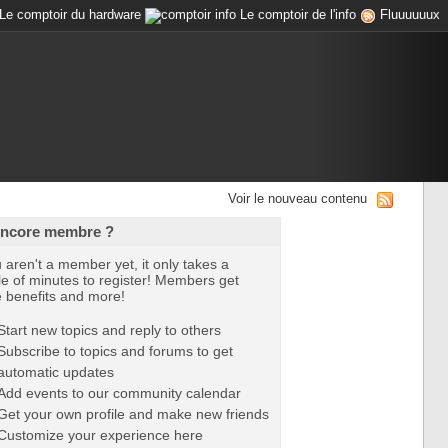
Le comptoir du hardware
Le comptoir de l'info
Fluuuuuux
Voir le nouveau contenu
encore membre ?
u aren't a member yet, it only takes a
e of minutes to register! Members get
e benefits and more!
Start new topics and reply to others
Subscribe to topics and forums to get
automatic updates
Add events to our community calendar
Get your own profile and make new friends
Customize your experience here