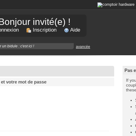
Bonjour invité(e) !
nnexion
Inscription
Aide
avancée
Pas 
If yo
 et votre mot de passe
coupl
thes