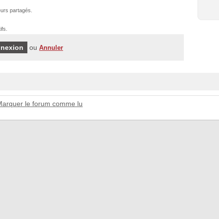
urs partagés.
ifs.
ou
Annuler
Marquer le forum comme lu