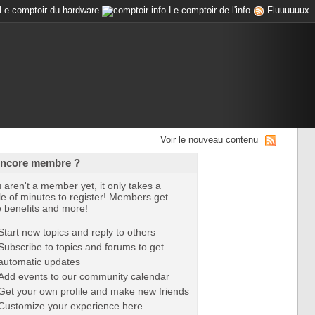
Le comptoir du hardware
Le comptoir de l'info
Fluuuuuux
Voir le nouveau contenu
encore membre ?
u aren't a member yet, it only takes a
e of minutes to register! Members get
e benefits and more!
Start new topics and reply to others
Subscribe to topics and forums to get
automatic updates
Add events to our community calendar
Get your own profile and make new friends
Customize your experience here