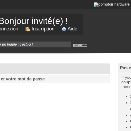
Bonjour invité(e) !
nnexion
Inscription
Aide
avancée
Pas 
If yo
 et votre mot de passe
coupl
thes