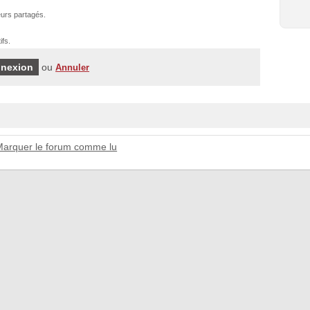
urs partagés.
ifs.
ou
Annuler
Marquer le forum comme lu