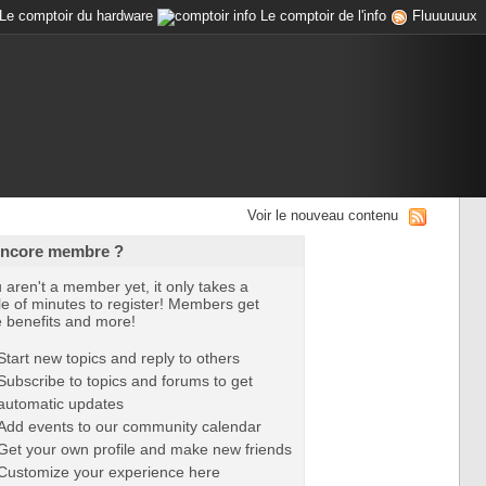
Le comptoir du hardware
Le comptoir de l'info
Fluuuuuux
Voir le nouveau contenu
encore membre ?
u aren't a member yet, it only takes a
e of minutes to register! Members get
e benefits and more!
Start new topics and reply to others
Subscribe to topics and forums to get
automatic updates
Add events to our community calendar
Get your own profile and make new friends
Customize your experience here