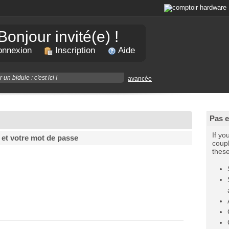
Bonjour invité(e) !
nnexion
Inscription
Aide
avancée
Pas 
If yo
 et votre mot de passe
coupl
thes