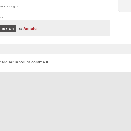
urs partagés.
ifs.
ou
Annuler
Marquer le forum comme lu