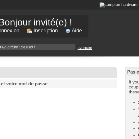
Bonjour invité(e) !
nnexion
Inscription
Aide
avancée
Pas 
If yo
 et votre mot de passe
coupl
thes