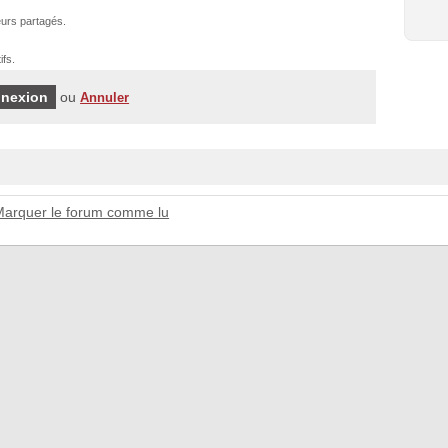
urs partagés.
ifs.
ou
Annuler
Marquer le forum comme lu