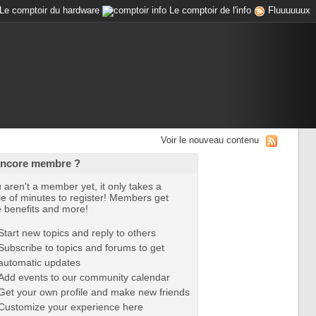
Le comptoir du hardware
Le comptoir de l'info
Fluuuuuux
Voir le nouveau contenu
encore membre ?
u aren't a member yet, it only takes a
e of minutes to register! Members get
e benefits and more!
Start new topics and reply to others
Subscribe to topics and forums to get
automatic updates
Add events to our community calendar
Get your own profile and make new friends
Customize your experience here